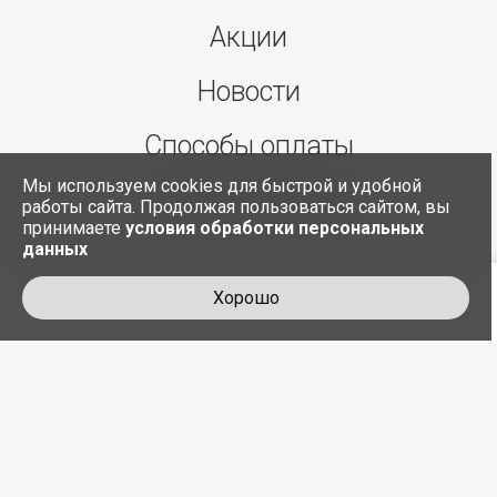
Акции
Новости
Способы оплаты
Мы используем cookies для быстрой и удобной
Условия возврата
работы сайта. Продолжая пользоваться сайтом, вы
принимаете
условия обработки персональных
данных
Хорошо
+375 29 606 43 43
служба доставки
created by humans