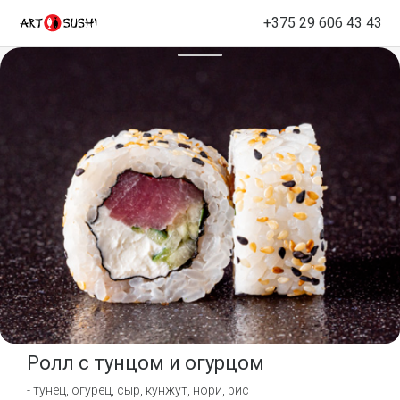
+375 29 606 43 43
Ролл с тунцом и огурцом
- тунец, огурец, сыр, кунжут, нори, рис